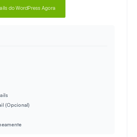
mails do WordPress Agora
ails
il (Opcional)
aneamente