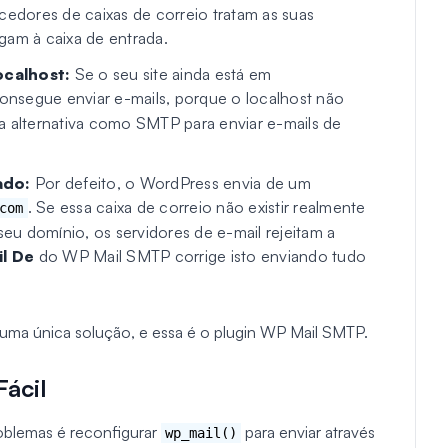
cedores de caixas de correio tratam as suas
am à caixa de entrada.
ocalhost:
Se o seu site ainda está em
nsegue enviar e-mails, porque o localhost não
a alternativa como SMTP para enviar e-mails de
ado:
Por defeito, o WordPress envia de um
. Se essa caixa de correio não existir realmente
com
seu domínio, os servidores de e-mail rejeitam a
il De
do WP Mail SMTP corrige isto enviando tudo
 uma única solução, e essa é o plugin WP Mail SMTP.
ácil
roblemas é reconfigurar
para enviar através
wp_mail()