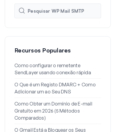
Recursos Populares
Como configurar o remetente
Como Config
SendLayer usando conexão rápida
do WordPres
O Que é um Registo DMARC + Como
Por Que os 
Adicionar um ao Seu DNS
Estão a Ir 
Resolver)
Como Obter um Domínio de E-mail
Gratuito em 2026 (5 Métodos
Como Enviar
Comparados)
Alias do Gma
O Gmail Está a Bloquear os Seus
Como Resolv