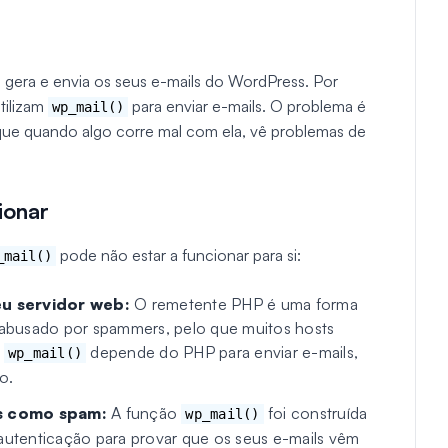
 gera e envia os seus e-mails do WordPress. Por
tilizam
para enviar e-mails. O problema é
wp_mail()
o que quando algo corre mal com ela, vê problemas de
ionar
pode não estar a funcionar para si:
_mail()
eu servidor web:
O remetente PHP é uma forma
e abusado por spammers, pelo que muitos hosts
o
depende do PHP para enviar e-mails,
wp_mail()
o.
os como spam:
A função
foi construída
wp_mail()
 autenticação para provar que os seus e-mails vêm