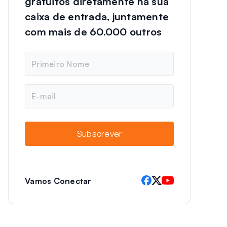
gratuitos diretamente na sua
caixa de entrada, juntamente
com mais de 60.000 outros
N
o
m
e
E
-
m
a
i
Subscrever
l
Vamos Conectar