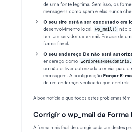
de uma fonte legítima. Sem isso, os forne
mensagens como spam e elas nunca cheg
O seu site está a ser executado em l
desenvolvimento local,
não co
wp_mail()
tem um servidor de e-mail. Precisa de um
forma fiável.
O seu endereço De não está autoriz
endereço como
wordpress@seudominio.
ou não estiver autorizada a enviar para o 
mensagem. A configuração
Forçar E-ma
de um endereço verificado que controla.
A boa notícia é que todos estes problemas têm
Corrigir o wp_mail da Forma F
A forma mais fácil de corrigir cada um destes p