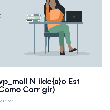
wp_mail N ilde{a}o Est
 Como Corrigir)
o Leitor