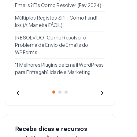
Emails? Eis Como Resolver (Fev 2024)
de Email de 
passe do Wo
Múltiplos Registos SPF: Como Fundi-
los (A Maneira FÁCIL)
Como Resolv
Com Esta M
[RESOLVIDO] Como Resolver o
Problema de Envio de Emails do
WPForms
11 Melhores Plugins de Email WordPress
para Entregabilidade e Marketing
Receba dicas e recursos