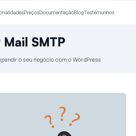
onalidades
Preços
Documentação
Blog
Testemunhos
 Mail SMTP
 expandir o seu negócio com o WordPress