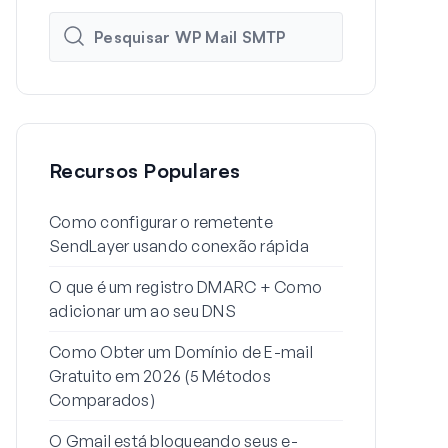
Recursos Populares
Como configurar o remetente
Como config
SendLayer usando conexão rápida
SMTP do Wo
SMTP
O que é um registro DMARC + Como
adicionar um ao seu DNS
Por que seu
estão indo 
Como Obter um Domínio de E-mail
corrigir)
Gratuito em 2026 (5 Métodos
Comparados)
Como enviar
partir de um
O Gmail está bloqueando seus e-