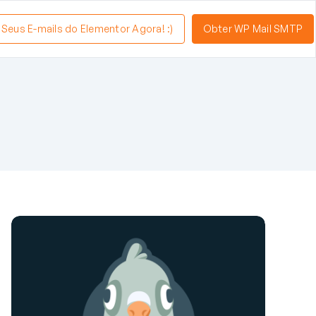
a Seus E-mails do Elementor Agora! :)
Obter WP Mail SMTP