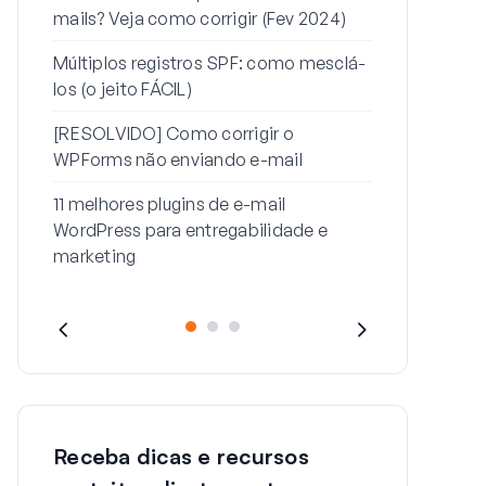
mails? Veja como corrigir (Fev 2024)
Como corrig
enviando e-m
Múltiplos registros SPF: como mesclá-
senha
los (o jeito FÁCIL)
Como corrig
[RESOLVIDO] Como corrigir o
esta mensag
WPForms não enviando e-mail
11 melhores plugins de e-mail
WordPress para entregabilidade e
marketing
Receba dicas e recursos