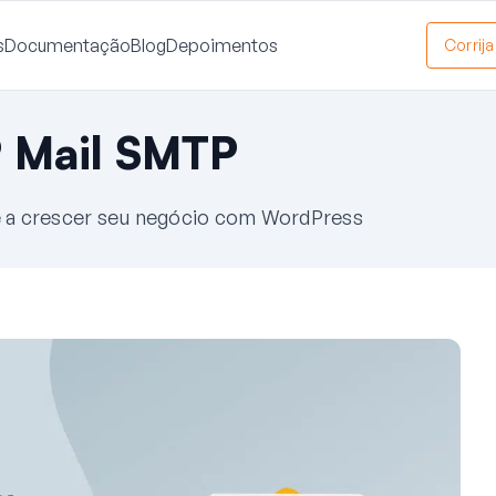
s
Documentação
Blog
Depoimentos
Corrij
 Mail SMTP
cê a crescer seu negócio com WordPress