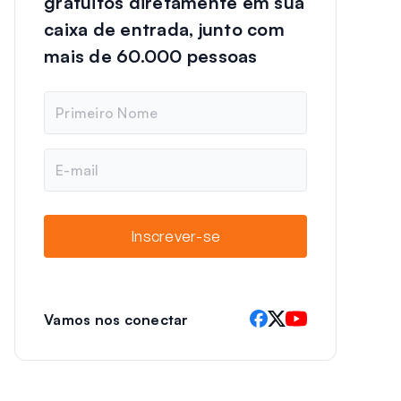
gratuitos diretamente em sua
caixa de entrada, junto com
mais de 60.000 pessoas
N
o
m
e
E
-
m
a
i
Inscrever-se
l
Vamos nos conectar