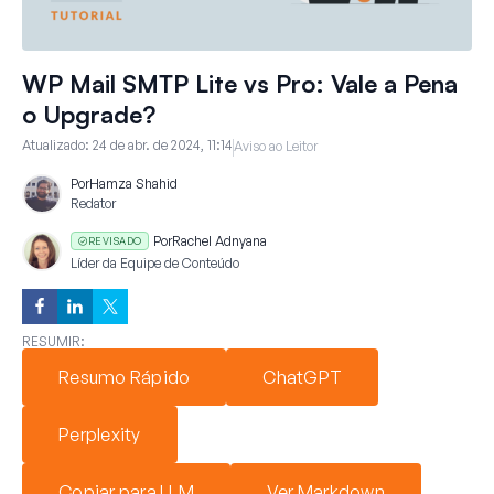
WP Mail SMTP Lite vs Pro: Vale a Pena
o Upgrade?
Atualizado:
24 de abr. de 2024, 11:14
Aviso ao Leitor
Por
Hamza Shahid
Redator
Por
Rachel Adnyana
REVISADO
Líder da Equipe de Conteúdo
RESUMIR:
Resumo Rápido
ChatGPT
Perplexity
Copiar para LLM
Ver Markdown