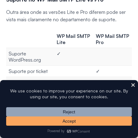
Outra área onde as versões Lite e Pro diferem pode ser
vista mais claramente no departamento de suporte.
WP Mail SMTP
WP Mail SMTP
Lite
Pro
Suporte
✓
WordPress.org
Suporte por ticket
✓
Tempo típico de
1-3 dias úteis
~1 dia útil
resposta
Como cliente Lite, você sempre receberá suporte para o
plugin WP Mail SMTP Lite através do fórum
WordPress.org.
No entanto, se você atualizar para o Pro, poderá obter