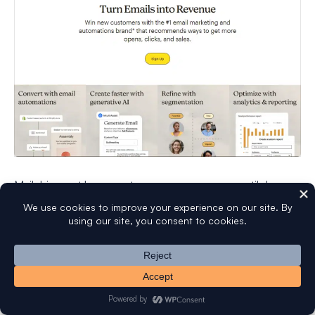
Mailchimp est largement reconnu comme un outil de
marketing par e-mail de premier plan, apprécié aussi bien
par les débutants que par les spécialistes chevronnés.
J'apprécie particulièrement son interface conviviale, ses
tableaux de bord complets et ses capacités d'analyse d'e-
mails étendues.