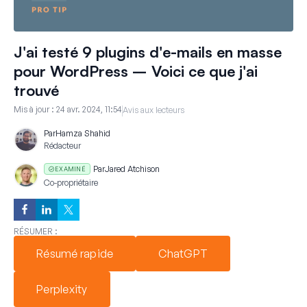
J'ai testé 9 plugins d'e-mails en masse
pour WordPress – Voici ce que j'ai
trouvé
Mis à jour :
24 avr. 2024, 11:54
Avis aux lecteurs
Par
Hamza Shahid
Rédacteur
Par
Jared Atchison
EXAMINÉ
Co-propriétaire
RÉSUMER :
Résumé rapide
ChatGPT
Perplexity