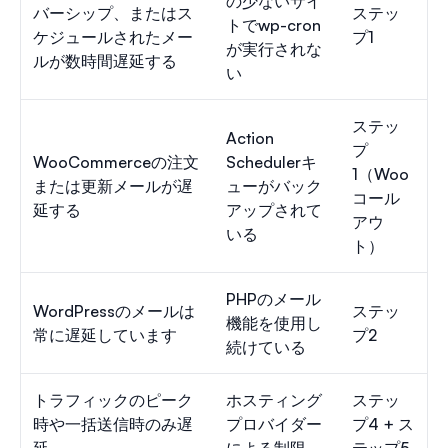
の少ないサイ
バーシップ、またはス
ステッ
トでwp-cron
ケジュールされたメー
プ1
が実行されな
ルが数時間遅延する
い
ステッ
Action
プ
WooCommerceの注文
Schedulerキ
1（Woo
または更新メールが遅
ューがバック
コール
延する
アップされて
アウ
いる
ト）
PHPのメール
WordPressのメールは
ステッ
機能を使用し
常に遅延しています
プ2
続けている
トラフィックのピーク
ホスティング
ステッ
時や一括送信時のみ遅
プロバイダー
プ4 + ス