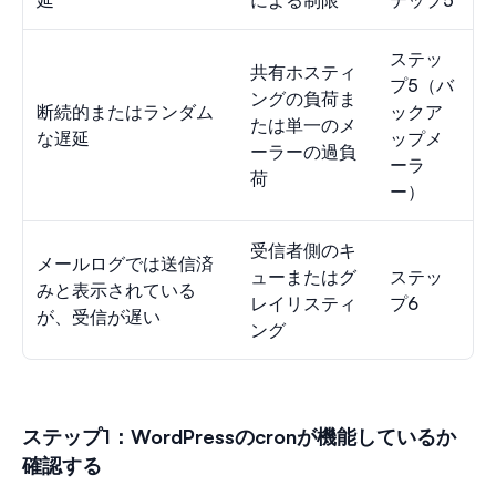
延
による制限
テップ5
ステッ
共有ホスティ
プ5（バ
ングの負荷ま
断続的またはランダム
ックア
たは単一のメ
な遅延
ップメ
ーラーの過負
ーラ
荷
ー）
受信者側のキ
メールログでは送信済
ューまたはグ
ステッ
みと表示されている
レイリスティ
プ6
が、受信が遅い
ング
ステップ1：WordPressのcronが機能しているか
確認する