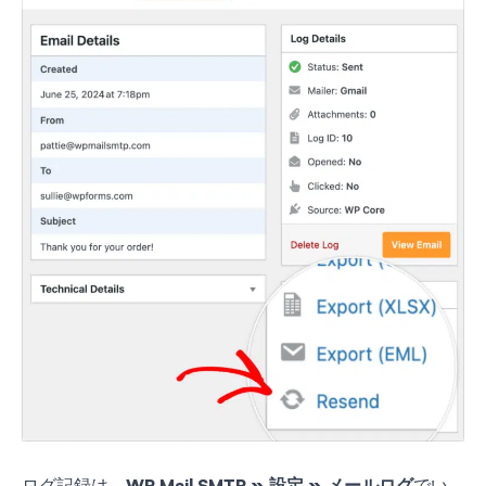
ログ記録は、
WP Mail SMTP » 設定 » メールログ
でい