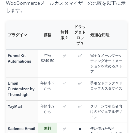
WooCommerceメールカスタマイザーの比較を以下に示
します。
ドラッ
無料
グ＆ド
プラグイン
価格
最適な用途
版？
ロッ
プ？
FunnelKit
年額
✅
✅
完全なメールマーケ
$249.50
ティングオートメー
Automations
ションを求めるスト
ア
Email
年額 $39
✅
✅
手頃なドラッグ＆ド
から
ロップカスタマイズ
Customizer by
Themehigh
YayMail
年額 $59
✅
✅
クリーンで初心者向
から
けのビジュアルデザ
イン
Kadence Email
無料
✅
❌
使い慣れたWP