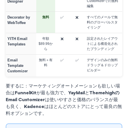
Customizerでの無料
Designer
編集
Decorator by
無料
✅
❌
すべてのメールで無
料のグローバルスタ
WebToffee
イリング
YITH Email
年額
❌
❌
設定されたレイアウ
$89.99か
トによる構造化され
Templates
ら
たブランディング
Email
無料＋有
✅
✅
デザインのみの無料
料
ドラッグ＆ドロップ
Template
ビルダー
Customizer
要するに：マーケティングオートメーションも欲しい場
合は
FunnelKit
が最も強力で、
YayMail
と
Themehighの
Email Customizer
は使いやすさと価格のバランスが最
も良く、
Kadence
はほとんどのストアにとって最良の無
料オプションです。