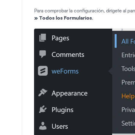
Para comprobar la configuración, dirígete al pa
» Todos los Formularios
.