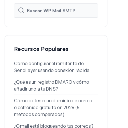
Recursos Populares
Cómo configurar el remitente de
Cómo config
SendLayer usando conexión rápida
de WordPres
¿Qué es un registro DMARC y cómo
Por qué tus 
añadir uno a tu DNS?
spam (y cóm
Cómo obtener un dominio de correo
Cómo enviar
electrónico gratuito en 2026 (5
desde un ali
métodos comparados)
Cómo soluci
¿Gmail está bloqueando tus correos?
envíe el cor