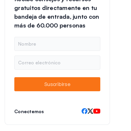
gratuitos directamente en tu
bandeja de entrada, junto con
más de 60.000 personas
N
o
m
b
C
r
o
e
r
r
e
Suscribirse
o
e
l
e
c
Conectemos
t
r
ó
n