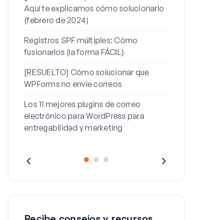
Aquí te explicamos cómo solucionarlo
contraseña
(febrero de 2024)
Cómo solucio
Registros SPF múltiples: Cómo
con este me
fusionarlos (la forma FÁCIL)
[RESUELTO] Cómo solucionar que
WPForms no envíe correos
Los 11 mejores plugins de correo
electrónico para WordPress para
entregabilidad y marketing
Recibe consejos y recursos