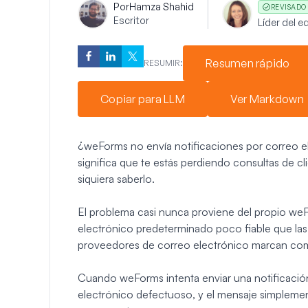
Por
Hamza Shahid
REVISADO
Escritor
Líder del 
Resumen rápido
RESUMIR:
Copiar para LLM
Ver Markdown
¿weForms no envía notificaciones por correo e
significa que te estás perdiendo consultas de cl
siquiera saberlo.
El problema casi nunca proviene del propio weF
electrónico predeterminado poco fiable que la
proveedores de correo electrónico marcan co
Cuando weForms intenta enviar una notificació
electrónico defectuoso, y el mensaje simplemen