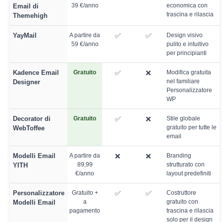
39 €/anno
economica con
Email di
trascina e rilascia
Themehigh
YayMail
A partire da
✅
✅
Design visivo
59 €/anno
pulito e intuitivo
per principianti
Kadence Email
Gratuito
✅
❌
Modifica gratuita
nel familiare
Designer
Personalizzatore
WP
Decorator di
Gratuito
✅
❌
Stile globale
gratuito per tutte le
WebToffee
email
Modelli Email
A partire da
❌
❌
Branding
89,99
strutturato con
YITH
€/anno
layout predefiniti
Personalizzatore
Gratuito +
✅
✅
Costruttore
a
gratuito con
Modelli Email
pagamento
trascina e rilascia
solo per il design