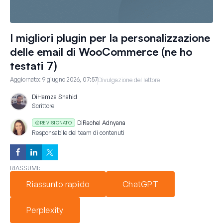
I migliori plugin per la personalizzazione
delle email di WooCommerce (ne ho
testati 7)
Aggiornato:
9 giugno 2026, 07:57
Divulgazione del lettore
Di
Hamza Shahid
Scrittore
Di
Rachel Adnyana
REVISIONATO
Responsabile del team di contenuti
RIASSUMI:
Riassunto rapido
ChatGPT
Perplexity