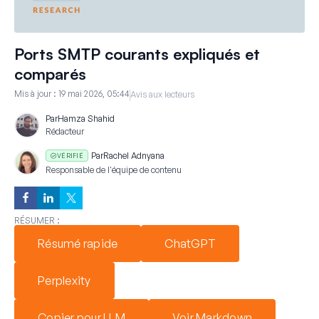
Ports SMTP courants expliqués et
comparés
Mis à jour :
19 mai 2026, 05:44
Avis aux lecteurs
Par
Hamza Shahid
Rédacteur
Par
Rachel Adnyana
VÉRIFIÉ
Responsable de l'équipe de contenu
RÉSUMER :
Résumé rapide
ChatGPT
Perplexity
Copier pour LLM
Voir Markdown