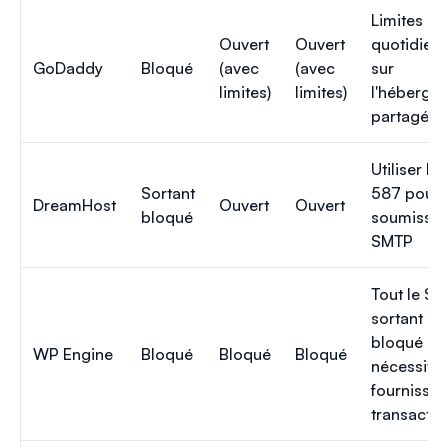
Limites d'
Ouvert
Ouvert
quotidien
GoDaddy
Bloqué
(avec
(avec
sur
limites)
limites)
l'héberge
partagé
Utiliser le
Sortant
587 pour 
DreamHost
Ouvert
Ouvert
bloqué
soumissio
SMTP
Tout le S
sortant es
bloqué ;
WP Engine
Bloqué
Bloqué
Bloqué
nécessite 
fournisseu
transactio