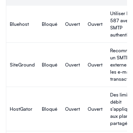
Utiliser le
587 avec
Bluehost
Bloqué
Ouvert
Ouvert
SMTP
authentifié
Recomma
un SMTP
SiteGround
Bloqué
Ouvert
Ouvert
externe p
les e-mail
transactio
Des limite
débit
HostGator
Bloqué
Ouvert
Ouvert
s'applique
aux plans
partagés