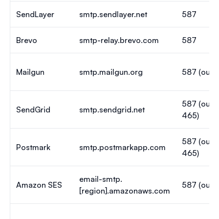
SendLayer
smtp.sendlayer.net
587
Brevo
smtp-relay.brevo.com
587
Mailgun
smtp.mailgun.org
587 (ou 4
587 (ou 2
SendGrid
smtp.sendgrid.net
465)
587 (ou 2
Postmark
smtp.postmarkapp.com
465)
email-smtp.
Amazon SES
587 (ou 4
[region].amazonaws.com