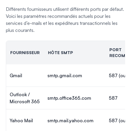
Différents fournisseurs utilisent différents ports par défaut.
Voici les paramètres recommandés actuels pour les
services d’e-mails et les expéditeurs transactionnels les
plus courants.
PORT
FOURNISSEUR
HÔTE SMTP
RECOMM
Gmail
smtp.gmail.com
587 (ou 4
Outlook /
smtp.office365.com
587
Microsoft 365
Yahoo Mail
smtp.mail.yahoo.com
587 (ou 4