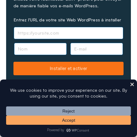
de manière fiable vos e-mails WordPress.
Entrez l'URL de votre site Web WordPress à installer
N
E
o
-
m
m
a
Installer et activer
i
l