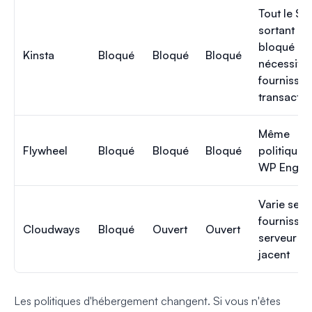
Tout le S
sortant es
bloqué ;
Kinsta
Bloqué
Bloqué
Bloqué
nécessite 
fournisseu
transactio
Même
Flywheel
Bloqué
Bloqué
Bloqué
politique 
WP Engin
Varie selo
fournisseu
Cloudways
Bloqué
Ouvert
Ouvert
serveur s
jacent
Les politiques d'hébergement changent. Si vous n'êtes