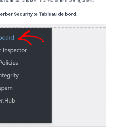
e les notifications sont correctement configurées.
rber Security » Tableau de bord.