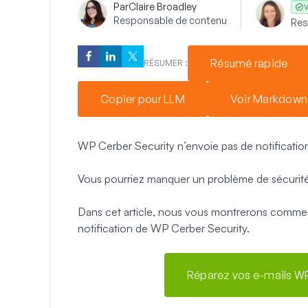
Par
Claire Broadley
V
Responsable de contenu
Res
Résumé rapide
RÉSUMER :
Copier pour LLM
Voir Markdown
WP Cerber Security n’envoie pas de notifications
Vous pourriez manquer un problème de sécurité 
Dans cet article, nous vous montrerons comme
notification de WP Cerber Security.
Réparez vos e-mails WP