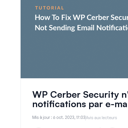
WP Cerber Security n'
notifications par e-m
Mis à jour :
6 oct. 2023, 17:03
Avis aux lecteurs