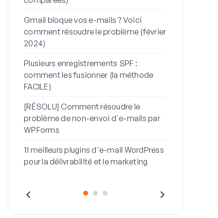
Comment rés
Gmail bloque vos e-mails ? Voici
non-envoi de 
comment résoudre le problème (février
de mot de p
2024)
Comment réso
Plusieurs enregistrements SPF :
avec ce mes
comment les fusionner (la méthode
FACILE)
[RÉSOLU] Comment résoudre le
problème de non-envoi d'e-mails par
WPForms
11 meilleurs plugins d'e-mail WordPress
pour la délivrabilité et le marketing