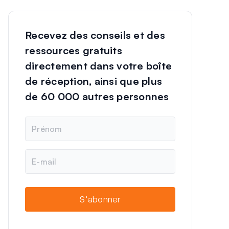
Recevez des conseils et des
ressources gratuits
directement dans votre boîte
de réception, ainsi que plus
de 60 000 autres personnes
N
o
m
E
-
m
a
i
S'abonner
l