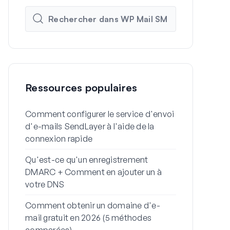
Ressources populaires
Comment configurer le service d'envoi
Comment con
d'e-mails SendLayer à l'aide de la
SMTP de Wor
connexion rapide
SMTP
Qu'est-ce qu'un enregistrement
Pourquoi vo
DMARC + Comment en ajouter un à
dans le spa
votre DNS
problème)
Comment obtenir un domaine d'e-
Comment env
mail gratuit en 2026 (5 méthodes
WordPress de
comparées)