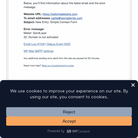
Successivamente, ci sono alcune opzioni avanzate di
logging delle email che puoi abilitare.