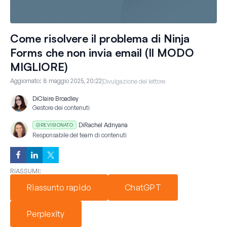
Come risolvere il problema di Ninja
Forms che non invia email (Il MODO
MIGLIORE)
Aggiornato:
8 maggio 2025, 20:22
Divulgazione del lettore
Di
Claire Broadley
Gestore dei contenuti
Di
Rachel Adnyana
REVISIONATO
Responsabile del team di contenuti
RIASSUMI:
Riassunto rapido
ChatGPT
Perplexity