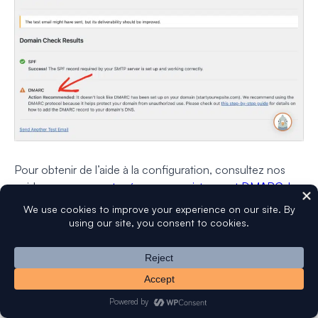
Pour obtenir de l’aide à la configuration, consultez nos
guides sur
comment créer un enregistrement DMARC
,
la
correction de plusieurs enregistrements SPF
et
les bases
de DMARC, SPF et DKIM
.
Questions fréquemment posées sur la
réputation du domaine
Voici les réponses à quelques questions courantes sur la