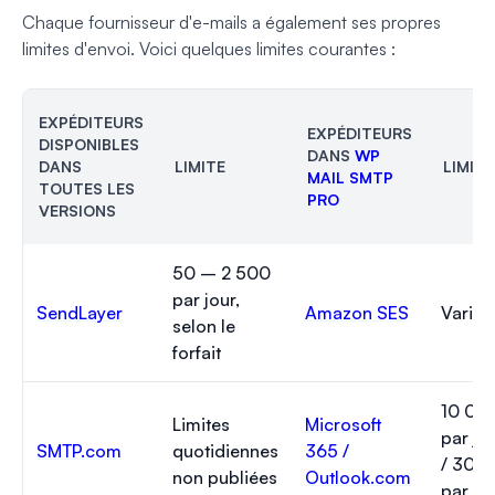
Chaque fournisseur d'e-mails a également ses propres
limites d'envoi. Voici quelques limites courantes :
EXPÉDITEURS
EXPÉDITEURS
DISPONIBLES
DANS
WP
DANS
LIMITE
LIMITE
MAIL SMTP
TOUTES LES
PRO
VERSIONS
50 – 2 500
par jour,
SendLayer
Amazon SES
Variab
selon le
forfait
10 00
Limites
Microsoft
par jo
SMTP.com
quotidiennes
365 /
/ 300
non publiées
Outlook.com
par jo