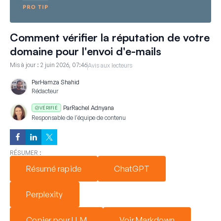
Comment vérifier la réputation de votre
domaine pour l'envoi d'e-mails
Mis à jour :
2 juin 2026, 07:46
Avis aux lecteurs
Par
Hamza Shahid
Rédacteur
Par
Rachel Adnyana
VÉRIFIÉ
Responsable de l'équipe de contenu
RÉSUMER :
Résumé rapide
ChatGPT
Perplexity
Copier pour LLM
Voir Markdown