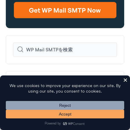
人気のリソース
クイックコネクトを使用してSendLayerメーラー
WP 
を設定する方法
定を
DMARCレコードとは何か、およびDNSに追加す
Wo
る方法
由（